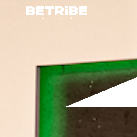
Ir
al
contenido