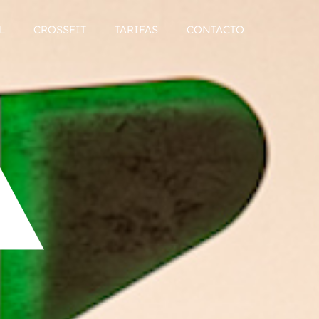
L
CROSSFIT
TARIFAS
CONTACTO