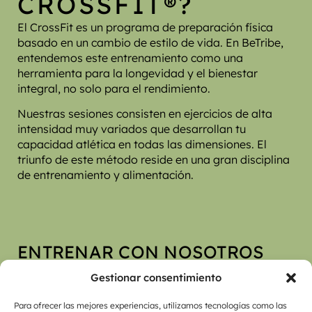
CROSSFIT®?
El CrossFit es un programa de preparación física
basado en un cambio de estilo de vida. En BeTribe,
entendemos este entrenamiento como una
herramienta para la longevidad y el bienestar
integral, no solo para el rendimiento.
Nuestras sesiones consisten en ejercicios de alta
intensidad muy variados que desarrollan tu
capacidad atlética en todas las dimensiones. El
triunfo de este método reside en una gran disciplina
de entrenamiento y alimentación.
ENTRENAR CON NOSOTROS
SIGNIFICA DESARROLLAR
Gestionar consentimiento
LAS 10 HABILIDADES FÍSICAS
Para ofrecer las mejores experiencias, utilizamos tecnologías como las