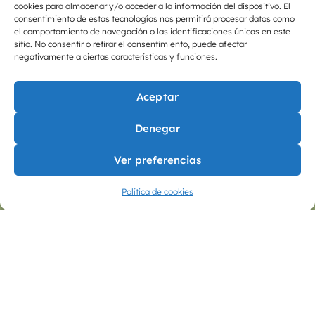
CLAVE:
cookies para almacenar y/o acceder a la información del dispositivo. El
consentimiento de estas tecnologías nos permitirá procesar datos como
1. RESISTENCIA CARDIOVASCULAR
el comportamiento de navegación o las identificaciones únicas en este
sitio. No consentir o retirar el consentimiento, puede afectar
2. RESISTENCIA MUSCULAR
negativamente a ciertas características y funciones.
3. FUERZA
4. FLEXIBILIDAD
Aceptar
5. POTENCIA
Denegar
6. VELOCIDAD
7. COORDINACIÓN
Ver preferencias
8. AGILIDAD
9. EQUILIBRIO
Política de cookies
10. PRECISIÓN