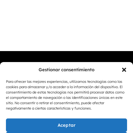
Gestionar consentimiento
Para ofrecer las mejores experiencias, utilizamos tecnologías como las
cookies para almacenar y/o acceder a la información del dispositivo. El
LAS BEATAS, 37
consentimiento de estas tecnologías nos permitirá procesar datos como
30740 SAN PEDRO DEL PINATAR
el comportamiento de navegación o las identificaciones únicas en este
MURCIA
sitio. No consentir o retirar el consentimiento, puede afectar
671 88 06 27
negativamente a ciertas características y funciones.
674 14 96 10
AVISO LEGAL
Aceptar
POLÍTICA DE PRIVACIDAD